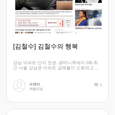
[김철수] 김철수의 행복
강남 아파트 단지 전경. @머니투데이 DB.최
근 서울 강남권 아파트 급매물이 소화되고 집
값이 반등할 조짐을 보이자 정부가 '경고'에 나
섰다. 주택시장이 올 초처럼 다시 과열되면
추…
수연이
3
08월02일