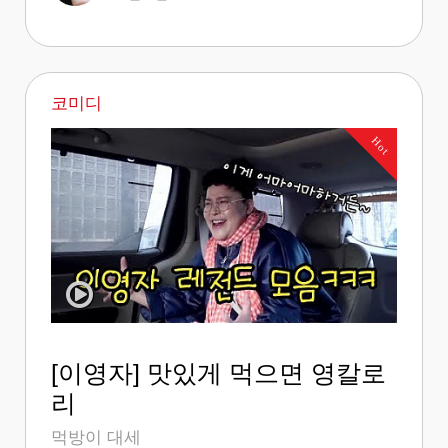
코미디
Hot
[이영자] 맛있게 먹으면 영칼로
리
먹방이 대세