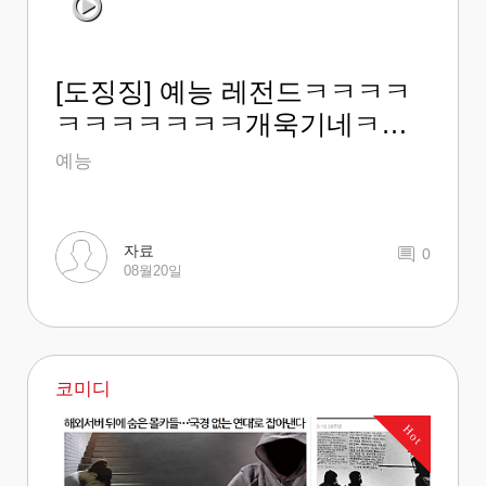
[도징징] 예능 레전드ㅋㅋㅋㅋ
ㅋㅋㅋㅋㅋㅋㅋ개욱기네ㅋㅋ
ㅋㅋㅋ
예능
자료
0
08월20일
코미디
Hot