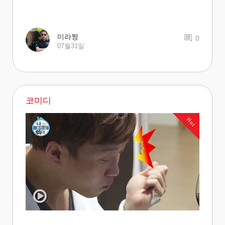
미라짱
0
07월31일
코미디
Hot