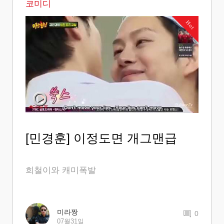
코미디
Hot
[민경훈] 이정도면 개그맨급
희철이와 캐미폭발
미라짱
0
07월31일