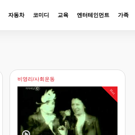
자동차
코미디
교육
엔터테인먼트
가족
비영리/사회운동
Hot