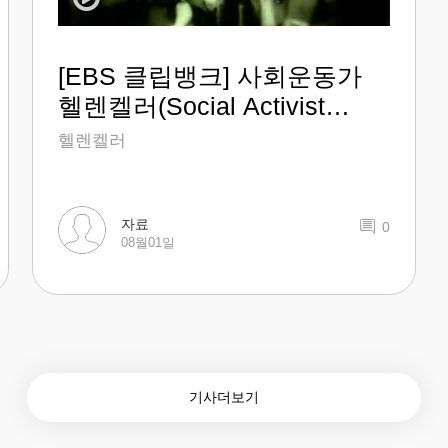
[EBS 클립뱅크] 사회운동가
헬렌켈러(Social Activist
Helen Keller)
헬렌켈러
자료
0
08월01일
기사더보기