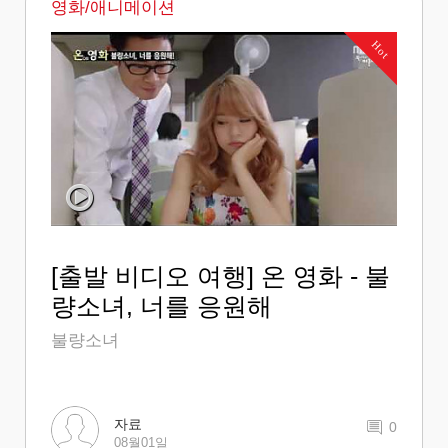
영화/애니메이션
Hot
[출발 비디오 여행] 온 영화 - 불
량소녀, 너를 응원해
불량소녀
자료
0
08월01일