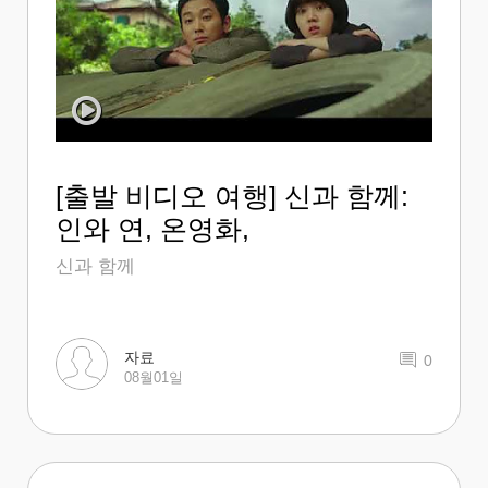
[출발 비디오 여행] 신과 함께:
인와 연, 온영화,
신과 함께
자료
0
08월01일