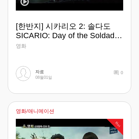
[한반지] 시카리오 2: 솔다도
SICARIO: Day of the Soldado
3차 공식 예고편 (한국어 CC)
영화
자료
0
08월01일
영화/애니메이션
Hot